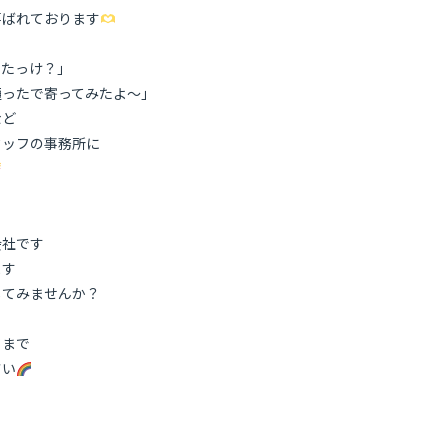
喜ばれております
ったっけ？」
通ったで寄ってみたよ～」
など
タッフの事務所に
会社です
ます
してみませんか？
フまで
さい