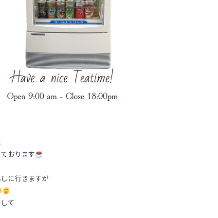
に
しております
出しに行きますが
りして